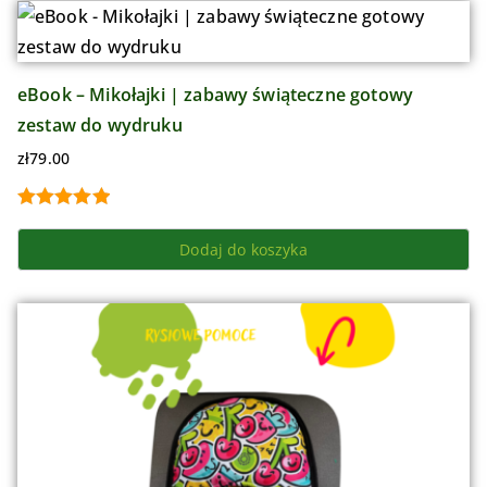
eBook – Mikołajki | zabawy świąteczne gotowy
zestaw do wydruku
zł
79.00
Oceniono
Dodaj do koszyka
5.00
na 5