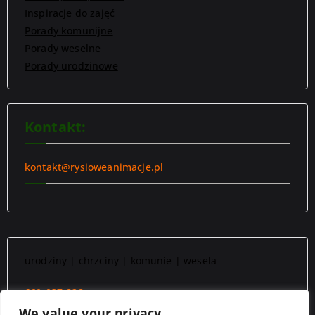
Inspiracje do zajęć
Porady komunijne
Porady weselne
Porady urodzinowe
Kontakt:
kontakt@rysioweanimacje.pl
urodziny | chrzciny | komunie | wesela
660-037-828
We value your privacy