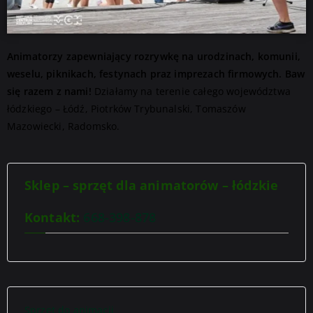
Animatorzy zapewniający rozrywkę na urodzinach, komunii,
weselu, piknikach, festynach praz imprezach firmowych. Baw
się razem z nami!
Działamy na terenie całego województwa
łódzkiego – Łódź, Piotrków Trybunalski, Tomaszów
Mazowiecki, Radomsko.
Sklep – sprzęt dla animatorów – łódzkie
Kontakt:
668-398-878
Sprzęt do animacji