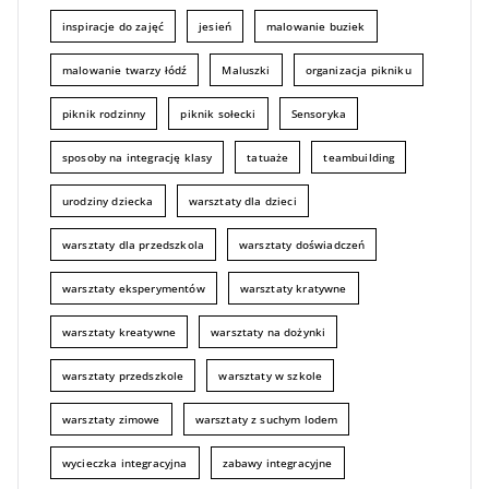
inspiracje do zajęć
jesień
malowanie buziek
malowanie twarzy łódź
Maluszki
organizacja pikniku
piknik rodzinny
piknik sołecki
Sensoryka
sposoby na integrację klasy
tatuaże
teambuilding
urodziny dziecka
warsztaty dla dzieci
warsztaty dla przedszkola
warsztaty doświadczeń
warsztaty eksperymentów
warsztaty kratywne
warsztaty kreatywne
warsztaty na dożynki
warsztaty przedszkole
warsztaty w szkole
warsztaty zimowe
warsztaty z suchym lodem
wycieczka integracyjna
zabawy integracyjne