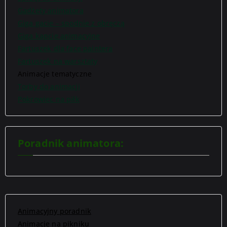
Gadżety animatora
Giga gacie – spodnie z obręczą
Giga kapcie animacyjne
Fartuszek dla face paintera
Fartuszek na warsztaty
Animacje tematyczne
Torby do animacji
Pokrowiec na piłk
Poradnik animatora:
Animacyjny poradnik
Animacje na pikniku